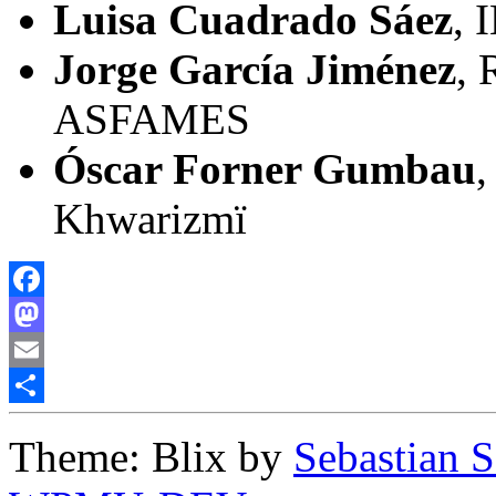
Luisa Cuadrado Sáez
, 
Jorge García Jiménez
, 
ASFAMES
Óscar Forner Gumbau
,
Khwarizmï
Facebook
Mastodon
Email
Compartir
Theme: Blix by
Sebastian 