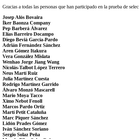
Gracias a todas las personas que han participado en la prueba de sele
Josep Alós Bovaira
Íker Baonza Company
Pep Barberá Álvarez
Elías Barreiro Docampo
Diego Beviá García-Pardo
Adrián Fernández Sánchez
Aren Gómez Itakura
Vera González Mislata
Wenhao Jorge Jiang Wang
Nicolás-Talbot López Terrero
Neus Martí Ruiz
Julia Martínez Cuesta
Rodrigo Martínez Garrido
Álvaro Monzó Mascarell
Mario Moya Tacco
Ximo Nebot Fenoll
Marcos Pardo Ortiz
Martí Petit Cataluña
Marc Piquer Sánchez
Lidón Prades Gómez
Iván Sánchez Soriano
Sergio Solaz Peña