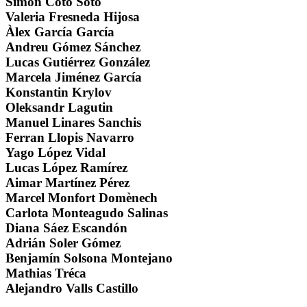
Simón Coto Soto
Valeria Fresneda Hijosa
Àlex García García
Andreu Gómez Sánchez
Lucas Gutiérrez González
Marcela Jiménez García
Konstantin Krylov
Oleksandr Lagutin
Manuel Linares Sanchis
Ferran Llopis Navarro
Yago López Vidal
Lucas López Ramírez
Aimar Martínez Pérez
Marcel Monfort Domènech
Carlota Monteagudo Salinas
Diana Sáez Escandón
Adrián Soler Gómez
Benjamín Solsona Montejano
Mathias Tréca
Alejandro Valls Castillo